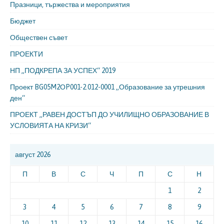
Празници, тържества и мероприятия
Бюджет
Обществен съвет
ПРОЕКТИ
НП „ПОДКРЕПА ЗА УСПЕХ“ 2019
Проект BG05M2ОP001-2.012-0001 „Образование за утрешния
ден“
ПРОЕКТ ,,РАВЕН ДОСТЪП ДО УЧИЛИЩНО ОБРАЗОВАНИЕ В
УСЛОВИЯТА НА КРИЗИ“
август 2026
П
В
С
Ч
П
С
Н
1
2
3
4
5
6
7
8
9
10
11
12
13
14
15
16