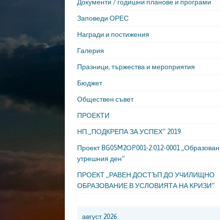
Документи / годишни планове и програми
Заповеди ОРЕС
Награди и постижения
Галерия
Празници, тържества и мероприятия
Бюджет
Обществен съвет
ПРОЕКТИ
НП „ПОДКРЕПА ЗА УСПЕХ“ 2019
Проект BG05M2ОP001-2.012-0001 „Образован
утрешния ден“
ПРОЕКТ ,,РАВЕН ДОСТЪП ДО УЧИЛИЩНО
ОБРАЗОВАНИЕ В УСЛОВИЯТА НА КРИЗИ“
август 2026