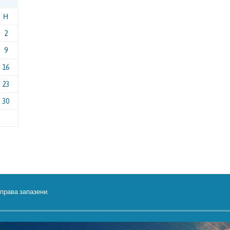
Н
2
9
16
23
30
 права запазени.