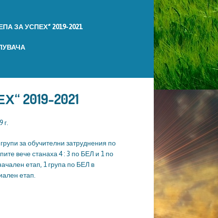
ПА ЗА УСПЕХ“ 2019-2021
ПУВАЧА
“ 2019-2021
 г.
3 групи за обучителни затруднения по
пите вече станаха 4 : 3 по БЕЛ и 1 по
начален етап, 1 група по БЕЛ в
иален етап.