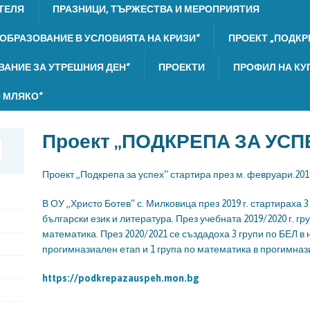
ТЕЛЯ
ПРАЗНИЦИ, ТЪРЖЕСТВА И МЕРОПРИЯТИЯ
 ОБРАЗОВАНИЕ В УСЛОВИЯТА НА КРИЗИ“
ПРОЕКТ „ПОДКРЕ
ОВАНИЕ ЗА УТРЕШНИЯ ДЕН“
ПРОЕКТИ
ПРОФИЛ НА КУ
 МЛЯКО“
Проект „ПОДКРЕПА ЗА УСПЕХ
Проект „Подкрепа за успех“ стартира през м. февруари.2019
В ОУ „Христо Ботев“ с. Милковица през 2019 г. стартираха 
български език и литература. През учебната 2019/2020 г. гру
математика. През 2020/2021 се създадоха 3 групи по БЕЛ в 
прогимназиален етап и 1 група по математика в прогимназ
https://podkrepazauspeh.mon.bg