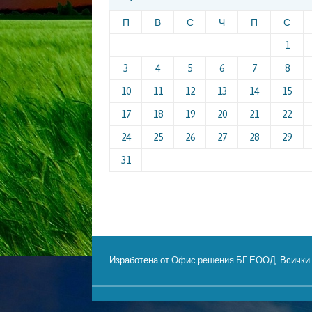
П
В
С
Ч
П
С
1
3
4
5
6
7
8
10
11
12
13
14
15
17
18
19
20
21
22
24
25
26
27
28
29
31
Изработена от
Офис решения БГ ЕООД
. Всички