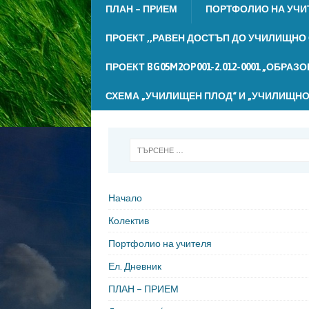
ПЛАН – ПРИЕМ
ПОРТФОЛИО НА УЧИ
ПРОЕКТ ,,РАВЕН ДОСТЪП ДО УЧИЛИЩНО
ПРОЕКТ BG05M2ОP001-2.012-0001 „ОБРАЗ
СХЕМА „УЧИЛИЩЕН ПЛОД“ И „УЧИЛИЩНО
Начало
Колектив
Портфолио на учителя
Ел. Дневник
ПЛАН – ПРИЕМ